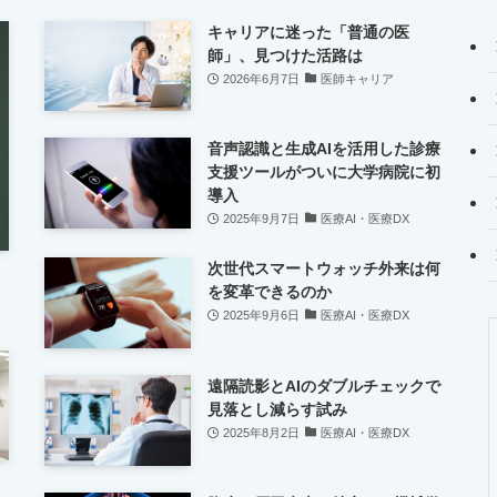
キャリアに迷った「普通の医
師」、見つけた活路は
2026年6月7日
医師キャリア
音声認識と生成AIを活用した診療
支援ツールがついに大学病院に初
導入
2025年9月7日
医療AI・医療DX
次世代スマートウォッチ外来は何
を変革できるのか
2025年9月6日
医療AI・医療DX
遠隔読影とAIのダブルチェックで
見落とし減らす試み
2025年8月2日
医療AI・医療DX