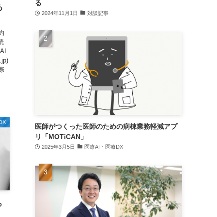
る
あ
2024年11月1日
対談記事
約
読
AI
jp)
際
DX
医師がつくった医師のための病棟業務軽減アプ
リ「MOTiCAN」
2025年3月5日
医療AI・医療DX
っ