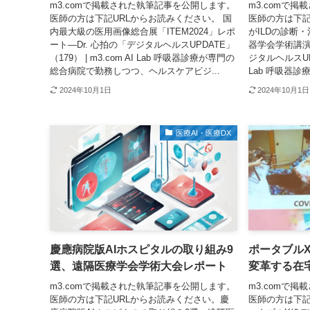
m3.comで掲載された執筆記事を公開します。
m3.comで
医師の方は下記URLからお読みください。 国
医師の方は下記
内最大級の医用画像総合展「ITEM2024」レポ
がILDの診断
ート―Dr. 心拍の「デジタルヘルスUPDATE」
器学会学術講演
（179） | m3.com AI Lab 呼吸器診療が専門の
ジタルヘルスUPDA
総合病院で勤務しつつ、ヘルスケアビジ...
Lab 呼吸器診
2024年10月1日
2024年10月1日
医療AI・医療DX
慶應病院版AIホスピタルの取り組み9
ポータブル
選、遠隔医療学会学術大会レポート
変革する在
m3.comで掲載された執筆記事を公開します。
m3.comで
医師の方は下記URLからお読みください。慶
医師の方は下記