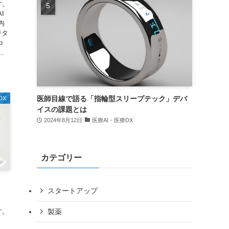
す。
I
内
ジタ
b
.
医師目線で語る「指輪型スリープテック」デバ
DX
イスの課題とは
2024年8月12日
医療AI・医療DX
カテゴリー
スタートアップ
製薬
す。