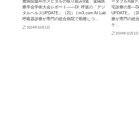
應病院版AIホスピタルの取り組み9選、遠隔医
ータブルX線
療学会学術大会レポート――Dr. 呼坂の「デジ
宅診療の形―D
タルヘルスUPDATE」（21） | m3.com AI Lab
UPDATE」（20
呼吸器診療が専門の総合病院で勤務しつ...
療が専門の総
ケ...
2024年10月1日
2024年10月1日