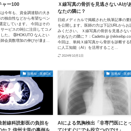
ャー100
Ｘ線写真の骨折を見逃さないAIが
なたの隣に？
部は今年も、資金調達額の大き
術の独自性などから有望なベン
日経メディカルで掲載された執筆記事の要
を選定しています。 今回はその
を公開します。医師の方は下記URLからお
サービスの9社に注目してコメ
みください。 Ｘ線写真の骨折を見逃さない
した。 ㉞HOKUTO なんとい
があなたの隣に？：Cadetto.jp (nikkeibp.co.
師会員数増加の伸びが凄ま...
今回は、単純Ｘ線写真から骨折を診断する
に人工知能（AI）を活用すること...
2024年10月1日
医療AI・医療DX
医療AI・医療
に放射線科読影医の負担を
AIによる気胸検出「非専門医にと
のか？ 信州大学の事例を
てはすぐにでも役立つのでは」