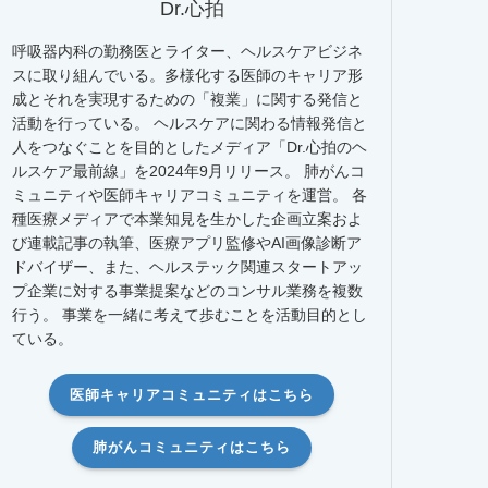
Dr.心拍
呼吸器内科の勤務医とライター、ヘルスケアビジネ
スに取り組んでいる。多様化する医師のキャリア形
成とそれを実現するための「複業」に関する発信と
活動を行っている。 ヘルスケアに関わる情報発信と
人をつなぐことを目的としたメディア「Dr.心拍のヘ
ルスケア最前線」を2024年9月リリース。 肺がんコ
ミュニティや医師キャリアコミュニティを運営。 各
種医療メディアで本業知見を生かした企画立案およ
び連載記事の執筆、医療アプリ監修やAI画像診断ア
ドバイザー、また、ヘルステック関連スタートアッ
プ企業に対する事業提案などのコンサル業務を複数
行う。 事業を一緒に考えて歩むことを活動目的とし
ている。
医師キャリアコミュニティはこちら
肺がんコミュニティはこちら