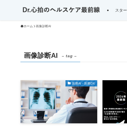
スター
ホーム
画像診断AI
画像診断AI
– tag –
医療AI・医療DX