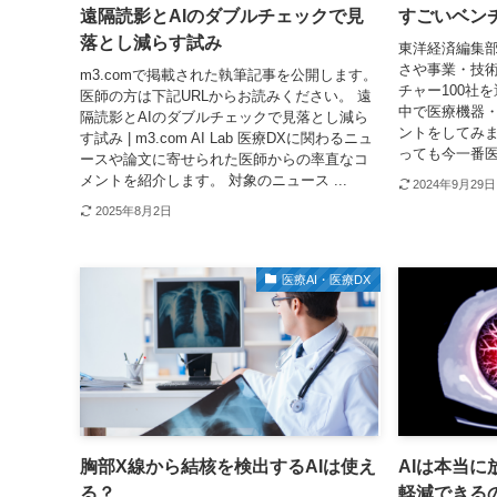
遠隔読影とAIのダブルチェックで見
すごいベンチ
落とし減らす試み
東洋経済編集
さや事業・技
m3.comで掲載された執筆記事を公開します。
チャー100社
医師の方は下記URLからお読みください。 遠
中で医療機器・
隔読影とAIのダブルチェックで見落とし減ら
ントをしてみま
す試み | m3.com AI Lab 医療DXに関わるニュ
っても今一番医
ースや論文に寄せられた医師からの率直なコ
メントを紹介します。 対象のニュース ...
2024年9月29日
2025年8月2日
医療AI・医療DX
胸部X線から結核を検出するAIは使え
AIは本当
る？
軽減できる