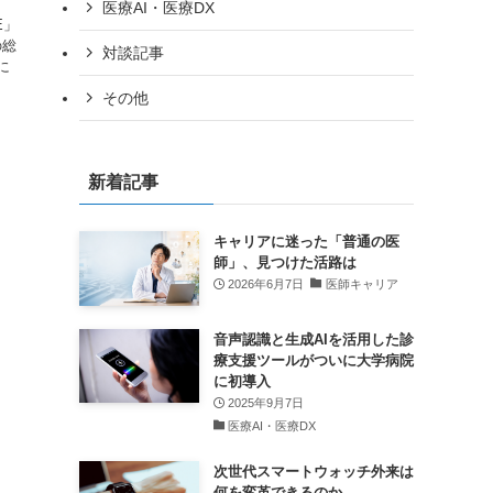
医療AI・医療DX
E」
の総
対談記事
に
その他
新着記事
キャリアに迷った「普通の医
師」、見つけた活路は
2026年6月7日
医師キャリア
音声認識と生成AIを活用した診
療支援ツールがついに大学病院
に初導入
2025年9月7日
医療AI・医療DX
次世代スマートウォッチ外来は
何を変革できるのか