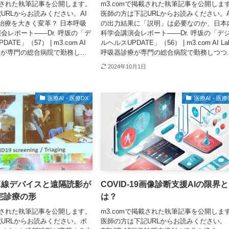
掲載された執筆記事を公開します。
m3.comで掲載された執筆記事を公開しま
URLからお読みください。AI
医師の方は下記URLからお読みください。A
・治療を大きく変革？ 日本呼吸
の出力結果に「説明」は必要なのか、日本
会レポート――Dr. 呼坂の「デ
科学会講演会レポート――Dr. 呼坂の「デ
TE」（57） | m3.com AI
ルヘルスUPDATE」（56） | m3.com AI La
療が専門の総合病院で勤務し...
呼吸器診療が専門の総合病院で勤務しつつ..
2024年10月1日
医療AI・医療DX
医療AI・医療
X線デバイスと遠隔読影が
COVID-19画像診断支援AIの限界と
宅診療の形
は？
掲載された執筆記事を公開します。
m3.comで掲載された執筆記事を公開しま
URLからお読みください。ポ
医師の方は下記URLからお読みください。