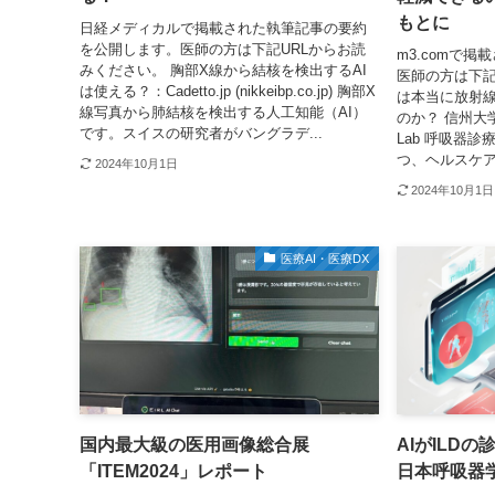
もとに
日経メディカルで掲載された執筆記事の要約
を公開します。医師の方は下記URLからお読
m3.comで
みください。 胸部X線から結核を検出するAI
医師の方は下記
は使える？：Cadetto.jp (nikkeibp.co.jp) 胸部X
は本当に放射
線写真から肺結核を検出する人工知能（AI）
のか？ 信州大学の
です。スイスの研究者がバングラデ...
Lab 呼吸器
つ、ヘルスケア
2024年10月1日
2024年10月1日
医療AI・医療DX
国内最大級の医用画像総合展
AIがILD
「ITEM2024」レポート
日本呼吸器