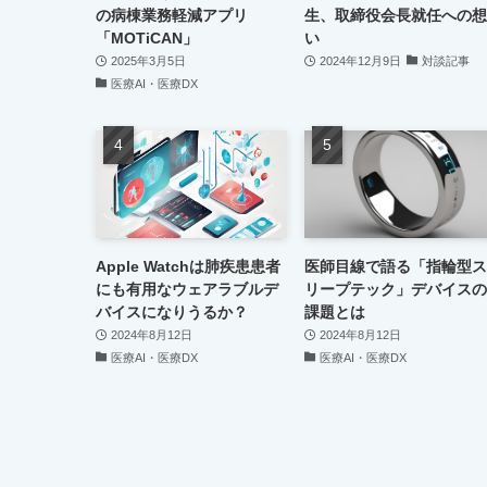
の病棟業務軽減アプリ
生、取締役会長就任への想
「MOTiCAN」
い
2025年3月5日
2024年12月9日
対談記事
医療AI・医療DX
Apple Watchは肺疾患患者
医師目線で語る「指輪型ス
にも有用なウェアラブルデ
リープテック」デバイスの
バイスになりうるか？
課題とは
2024年8月12日
2024年8月12日
医療AI・医療DX
医療AI・医療DX