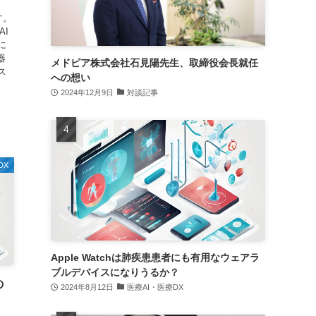
す。
AI
に
器
メドピア株式会社石見陽先生、取締役会長就任
ス
への想い
2024年12月9日
対談記事
DX
Apple Watchは肺疾患患者にも有用なウェアラ
ブルデバイスになりうるか？
の
2024年8月12日
医療AI・医療DX