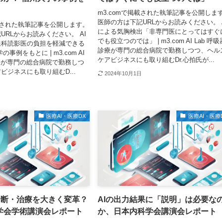
m3.comで掲載された執筆記事を公開しま
医師の方は下記URLからお読みください。 
掲載された執筆記事を公開します。
による気胸検出「非専門医にとってはすぐ
URLからお読みください。 AI
でも役立つのでは」 | m3.com AI Lab 呼吸
線科読影医の負担を軽減できる
診療が専門の総合病院で勤務しつつ、ヘル
事例をもとに | m3.com AI
ケアビジネスにも取り組むDr.心拍氏が...
診療が専門の総合病院で勤務しつ
ビジネスにも取り組むD...
2024年10月1日
医療AI・医療DX
医療AI・医療
の診断・治療を大きく変革？
AIの出力結果に「説明」は必要な
学会学術講演会レポート
か、日本内科学会講演会レポート