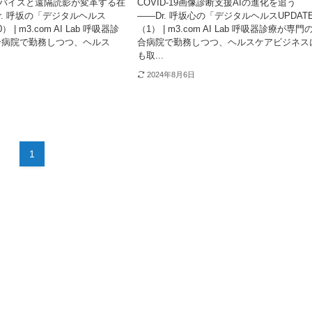
デバイスと遠隔読影が変革する在
COVID-19画像診断支援AIの進化を追う
r. 呼坂の「デジタルヘルス
――Dr. 呼坂心の「デジタルヘルスUPDAT
） | m3.com AI Lab 呼吸器診
（1） | m3.com AI Lab 呼吸器診療が専門
合病院で勤務しつつ、ヘルス
合病院で勤務しつつ、ヘルスケアビジネス
も取...
2024年8月6日
1