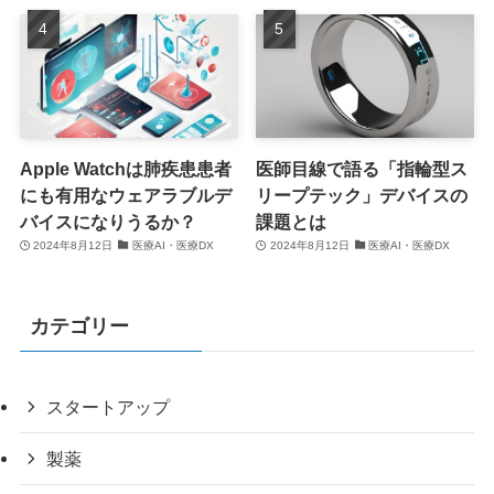
Apple Watchは肺疾患患者
医師目線で語る「指輪型ス
にも有用なウェアラブルデ
リープテック」デバイスの
バイスになりうるか？
課題とは
2024年8月12日
医療AI・医療DX
2024年8月12日
医療AI・医療DX
カテゴリー
スタートアップ
製薬