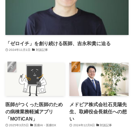
「ゼロイチ」を創り続ける医師、吉永和貴に迫る
2024年11月1日
対談記事
医師がつくった医師のため
メドピア株式会社石見陽先
の病棟業務軽減アプリ
生、取締役会長就任への想
「MOTiCAN」
い
2025年3月5日
医療AI・医療DX
2024年12月9日
対談記事