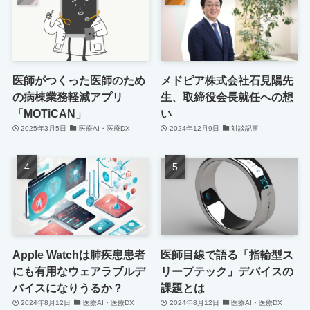
医師がつくった医師のため
メドピア株式会社石見陽先
の病棟業務軽減アプリ
生、取締役会長就任への想
「MOTiCAN」
い
2025年3月5日
医療AI・医療DX
2024年12月9日
対談記事
Apple Watchは肺疾患患者
医師目線で語る「指輪型ス
にも有用なウェアラブルデ
リープテック」デバイスの
バイスになりうるか？
課題とは
2024年8月12日
医療AI・医療DX
2024年8月12日
医療AI・医療DX