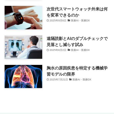
次世代スマートウォッチ外来は何
を変革できるのか
2025年9月6日
医療AI・医療DX
遠隔読影とAIのダブルチェックで
見落とし減らす試み
2025年8月2日
医療AI・医療DX
胸水の原因疾患を特定する機械学
習モデルの限界
2025年7月21日
医療AI・医療DX