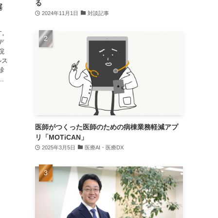
る
塞
2024年11月1日
対談記事
す。
デ
院
ルス
器診
.
医師がつくった医師のための病棟業務軽減アプ
リ「MOTiCAN」
2025年3月5日
医療AI・医療DX