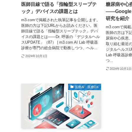
医師目線で語る「指輪型スリープテ
糖尿病や心
ック」デバイスの課題とは
――Googl
研究を紹介
m3.comで掲載された執筆記事を公開します。
医師の方は下記URLからお読みください。医
m3.comで
師目線で語る「指輪型スリープテック」デバ
医師の方は下記
イスの課題とは――Dr. 呼坂の「デジタルヘル
尿病や心疾患、妊婦
スUPDATE」（87） | m3.com AI Lab 呼吸器
取り組む最近の
診療が専門の総合病院で勤務しつつ、ヘル...
ジタルヘルスUPDA
Lab 呼吸器
2024年10月1日
つ...
2024年10月1日
医療AI・医療DX