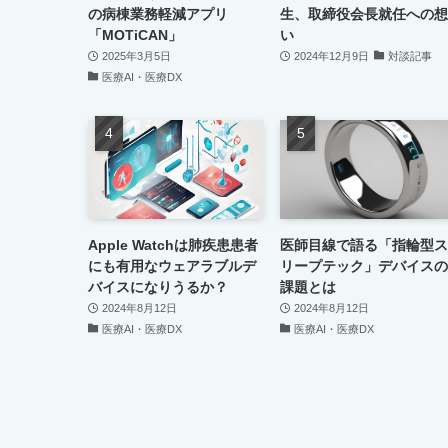
の病棟業務軽減アプリ
生、取締役会長就任への想
「MOTiCAN」
い
2025年3月5日
2024年12月9日
対談記事
医療AI・医療DX
Apple Watchは肺疾患患者
医師目線で語る「指輪型ス
にも有用なウェアラブルデ
リープテック」デバイスの
バイスになりうるか？
課題とは
2024年8月12日
2024年8月12日
医療AI・医療DX
医療AI・医療DX