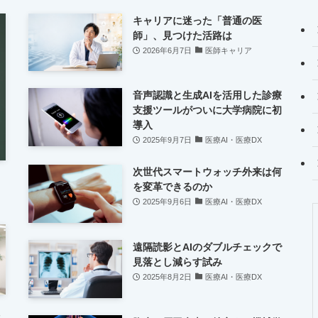
キャリアに迷った「普通の医
師」、見つけた活路は
2026年6月7日
医師キャリア
音声認識と生成AIを活用した診療
支援ツールがついに大学病院に初
導入
2025年9月7日
医療AI・医療DX
次世代スマートウォッチ外来は何
を変革できるのか
2025年9月6日
医療AI・医療DX
遠隔読影とAIのダブルチェックで
見落とし減らす試み
2025年8月2日
医療AI・医療DX