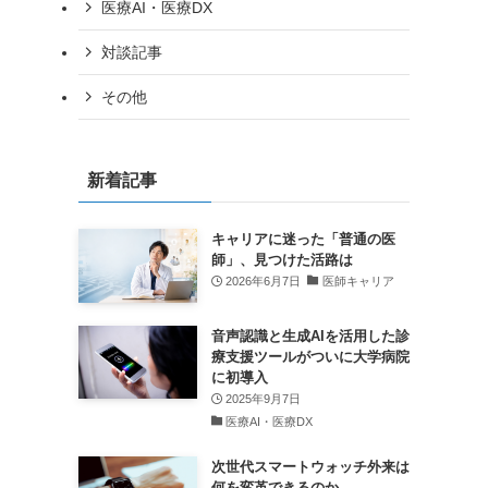
医療AI・医療DX
対談記事
その他
新着記事
キャリアに迷った「普通の医
師」、見つけた活路は
2026年6月7日
医師キャリア
音声認識と生成AIを活用した診
療支援ツールがついに大学病院
に初導入
2025年9月7日
医療AI・医療DX
次世代スマートウォッチ外来は
何を変革できるのか