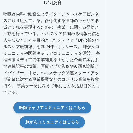
Dr.心拍
呼吸器内科の勤務医とライター、ヘルスケアビジネ
スに取り組んでいる。多様化する医師のキャリア形
成とそれを実現するための「複業」に関する発信と
活動を行っている。 ヘルスケアに関わる情報発信と
人をつなぐことを目的としたメディア「Dr.心拍のヘ
ルスケア最前線」を2024年9月リリース。 肺がんコ
ミュニティや医師キャリアコミュニティを運営。 各
種医療メディアで本業知見を生かした企画立案およ
び連載記事の執筆、医療アプリ監修やAI画像診断ア
ドバイザー、また、ヘルステック関連スタートアッ
プ企業に対する事業提案などのコンサル業務を複数
行う。 事業を一緒に考えて歩むことを活動目的とし
ている。
医師キャリアコミュニティはこちら
肺がんコミュニティはこちら