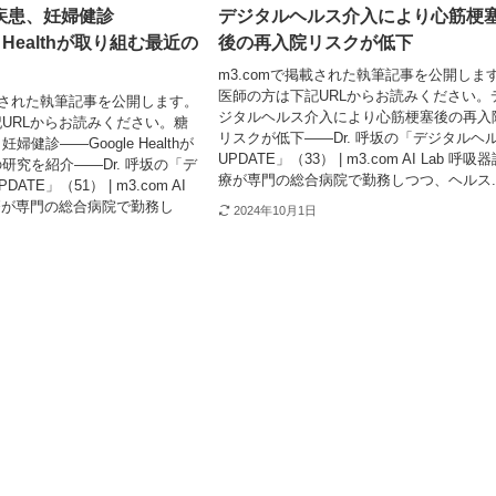
疾患、妊婦健診
デジタルヘルス介入により心筋梗
e Healthが取り組む最近の
後の再入院リスクが低下
m3.comで掲載された執筆記事を公開しま
医師の方は下記URLからお読みください。
掲載された執筆記事を公開します。
ジタルヘルス介入により心筋梗塞後の再入
URLからお読みください。糖
リスクが低下――Dr. 呼坂の「デジタルヘ
健診――Google Healthが
UPDATE」（33） | m3.com AI Lab 呼吸
研究を紹介――Dr. 呼坂の「デ
療が専門の総合病院で勤務しつつ、ヘルス..
TE」（51） | m3.com AI
診療が専門の総合病院で勤務し
2024年10月1日