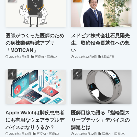
医師がつくった医師のため
メドピア株式会社石見陽先
の病棟業務軽減アプリ
生、取締役会長就任への想
「MOTiCAN」
い
2025年3月5日
医療AI・医療DX
2024年12月9日
対談記事
Apple Watchは肺疾患患者
医師目線で語る「指輪型ス
にも有用なウェアラブルデ
リープテック」デバイスの
バイスになりうるか？
課題とは
2024年8月12日
医療AI・医療DX
2024年8月12日
医療AI・医療DX