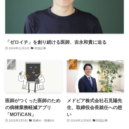
「ゼロイチ」を創り続ける医師、吉永和貴に迫る
2024年11月1日
対談記事
医師がつくった医師のため
メドピア株式会社石見陽先
の病棟業務軽減アプリ
生、取締役会長就任への想
「MOTiCAN」
い
2025年3月5日
医療AI・医療DX
2024年12月9日
対談記事