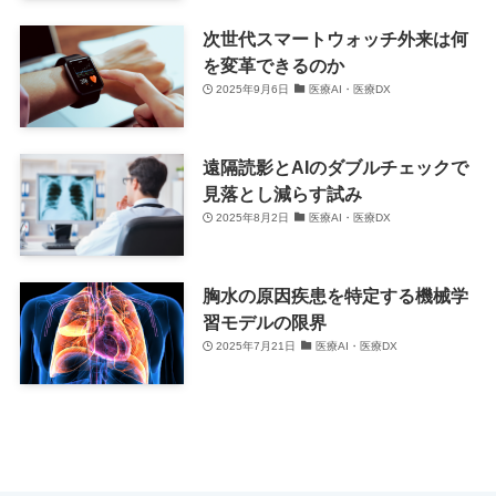
次世代スマートウォッチ外来は何
を変革できるのか
2025年9月6日
医療AI・医療DX
遠隔読影とAIのダブルチェックで
見落とし減らす試み
2025年8月2日
医療AI・医療DX
胸水の原因疾患を特定する機械学
習モデルの限界
2025年7月21日
医療AI・医療DX