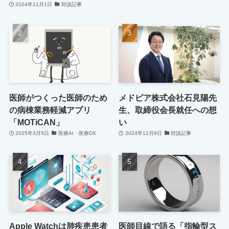
2024年11月1日
対談記事
医師がつくった医師のため
メドピア株式会社石見陽先
の病棟業務軽減アプリ
生、取締役会長就任への想
「MOTiCAN」
い
2025年3月5日
医療AI・医療DX
2024年12月9日
対談記事
Apple Watchは肺疾患患者
医師目線で語る「指輪型ス