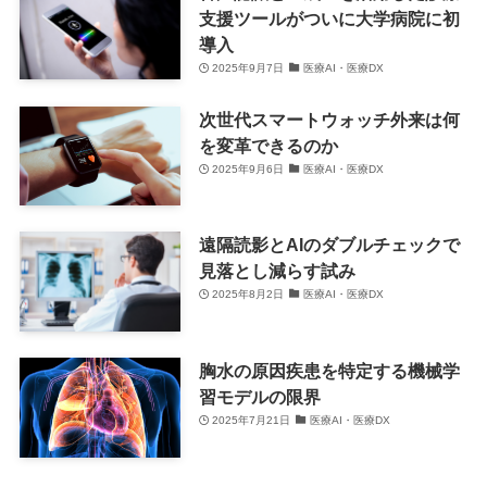
支援ツールがついに大学病院に初
導入
2025年9月7日
医療AI・医療DX
次世代スマートウォッチ外来は何
を変革できるのか
2025年9月6日
医療AI・医療DX
遠隔読影とAIのダブルチェックで
見落とし減らす試み
2025年8月2日
医療AI・医療DX
胸水の原因疾患を特定する機械学
習モデルの限界
2025年7月21日
医療AI・医療DX