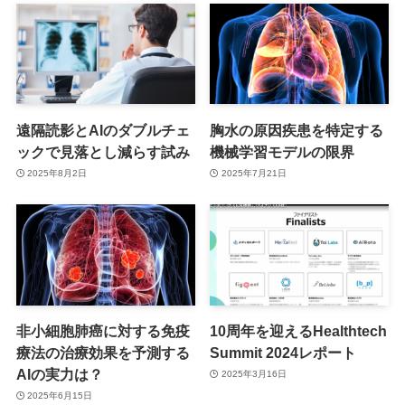
遠隔読影とAIのダブルチェ
胸水の原因疾患を特定する
ックで見落とし減らす試み
機械学習モデルの限界
2025年8月2日
2025年7月21日
非小細胞肺癌に対する免疫
10周年を迎えるHealthtech
療法の治療効果を予測する
Summit 2024レポート
AIの実力は？
2025年3月16日
2025年6月15日